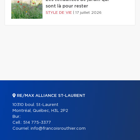
sont là pour rester
STYLE DE VIE
|
17 juillet 2026
RE/MAX ALLIANCE ST-LAURENT
10310 boul. St-Laurent
Montréal, Québec, H3L 2P2
Bur.:
Cell.:
514 775-3377
Courriel:
info@francoisrouthier.com