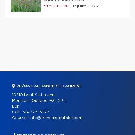
sont là pour rester
STYLE DE VIE
|
17 juillet 2026
RE/MAX ALLIANCE ST-LAURENT
10310 boul. St-Laurent
Montréal, Québec, H3L 2P2
Bur.:
Cell.:
514 775-3377
Courriel:
info@francoisrouthier.com